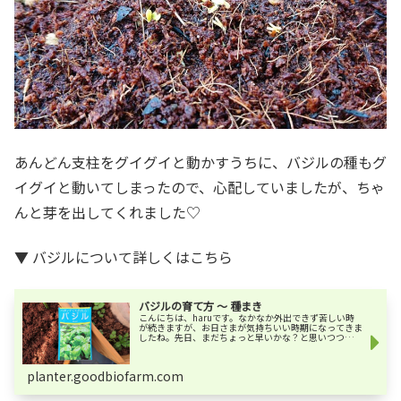
あんどん支柱をグイグイと動かすうちに、バジルの種もグ
イグイと動いてしまったので、心配していましたが、ちゃ
んと芽を出してくれました♡
▼ バジルについて詳しくはこちら
バジルの育て方 ～ 種まき
こんにちは、haruです。なかなか外出できず苦しい時
が続きますが、お日さまが気持ちいい時期になってきま
したね。先日、まだちょっと早いかな？と思いつつも、
「人気の品種は売り切れてしまう」という声に負けて、
買ってしまいました。ミニトマト。まだ１...
planter.goodbiofarm.com