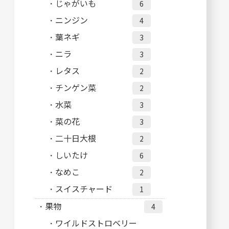
じゃがいも
6
ニンジン
4
葉ネギ
3
ニラ
3
レタス
2
チンゲン菜
2
水菜
3
菜の花
3
二十日大根
2
しいたけ
6
なめこ
2
スイスチャード
1
果物
4
ワイルドストロベリー