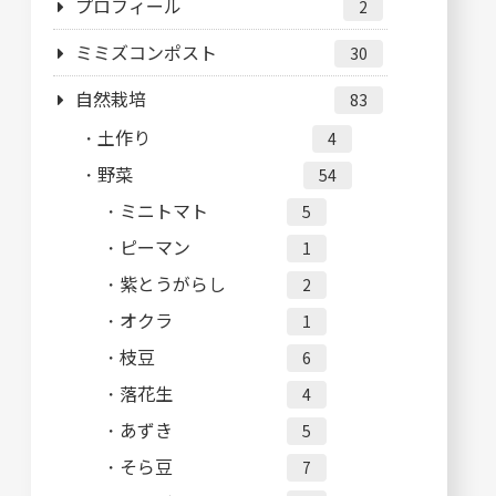
プロフィール
2
ミミズコンポスト
30
自然栽培
83
土作り
4
野菜
54
ミニトマト
5
ピーマン
1
紫とうがらし
2
オクラ
1
枝豆
6
落花生
4
あずき
5
そら豆
7