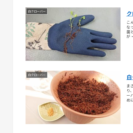
白クローバー
ク
こ
な
菌
が
白クローバー
白
ま
り
ー
め