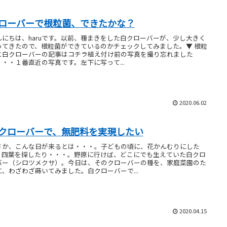
ローバーで根粒菌、できたかな？
んにちは、haruです。以前、種まきをした白クローバーが、少し大きく
ってきたので、根粒菌ができているのかチェックしてみました。▼ 根粒
と白クローバーの記事はコチラ植え付け前の写真を撮り忘れました
・・・１番直近の写真です。左下に写って...
2020.06.02
クローバーで、無肥料を実現したい
さか、こんな日が来るとは・・・。子どもの頃に、花かんむりにした
、四葉を探したり・・・。野原に行けば、どこにでも生えていた白クロ
バー（シロツメクサ）。今日は、そのクローバーの種を、家庭菜園のた
に、わざわざ蒔いてみました。白クローバーで...
2020.04.15