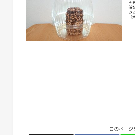
そ
係
み
（
このページ