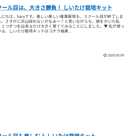
クール目は、大きさ勝負！ しいたけ栽培キット
んにちは、haruです。楽しい楽しい椎茸栽培も、３クール目が終了しま
た。さすがに沢山採れないかなぁ～？と思いながらも、欲をかいた私
、１つずつを出来るだけ大きく育ててみることにしました。▼ 私が使っ
いる、しいたけ栽培キットはコチラ結果...
2020.05.09
クール目も楽しむ♪ しいたけ栽培キット