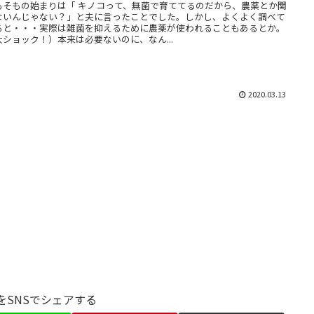
もそもの始まりは「 キノコって、無菌で育ててるのだから、農薬とか関
ないんじゃない？」と夫に言ったことでした。しかし、よくよく調べて
ると・・・実際は雑菌を抑えるために農薬が使われることもあるとか。
大ショック！）本来は必要ないのに、なん...
2020.03.13
をSNSでシェアする