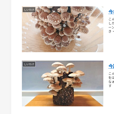
しいたけ
今
こ
し
ー
き
しいたけ
今
こ
を
な
す