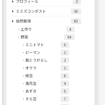
プロフィール
2
ミミズコンポスト
30
自然栽培
83
土作り
4
野菜
54
ミニトマト
5
ピーマン
1
紫とうがらし
2
オクラ
1
枝豆
6
落花生
4
あずき
5
そら豆
7