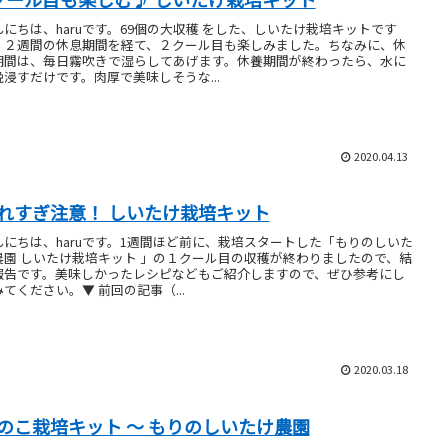
んにちは、haruです。69個の大収穫 をした、しいたけ栽培キットです
、２週間の休息期間を経て、２クール目も楽しみました。ちなみに、休
期間は、毎日霧吹きで湿らしてあげます。休養期間が終わったら、水に
晩浸すだけです。肉厚で美味しそうな...
2020.04.13
れすぎ注意！ しいたけ栽培キット
んにちは、haruです。1週間ほど前に、栽培スタートした「もりのしいた
農園 しいたけ栽培キット 」の１クール目の収穫が終わりましたので、結
報告です。美味しかったレシピなどもご紹介しますので、ぜひ参考にし
てください。▼ 前回の記事（...
2020.03.18
のこ栽培キット ～ もりのしいたけ農園