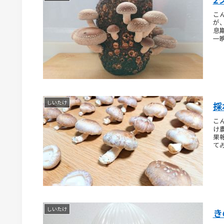
こ
が
息
一
しいたけ
採
こ
け
果
てみ
しいたけ
き