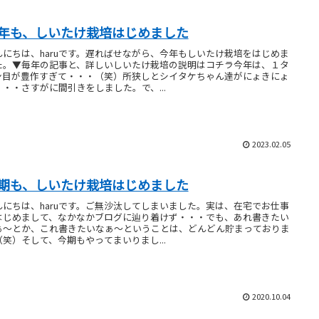
年も、しいたけ栽培はじめました
んにちは、haruです。遅ればせながら、今年もしいたけ栽培をはじめま
た。▼毎年の記事と、詳しいしいたけ栽培の説明はコチラ今年は、１タ
ン目が豊作すぎて・・・（笑）所狭しとシイタケちゃん達がにょきにょ
・・・さすがに間引きをしました。で、...
2023.02.05
期も、しいたけ栽培はじめました
んにちは、haruです。ご無沙汰してしまいました。実は、在宅でお仕事
はじめまして、なかなかブログに辿り着けず・・・でも、あれ書きたい
ぁ～とか、これ書きたいなぁ～ということは、どんどん貯まっておりま
（笑）そして、今期もやってまいりまし...
2020.10.04