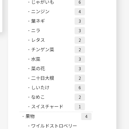
じゃがいも
6
ニンジン
4
葉ネギ
3
ニラ
3
レタス
2
チンゲン菜
2
水菜
3
菜の花
3
二十日大根
2
しいたけ
6
なめこ
2
スイスチャード
1
果物
4
ワイルドストロベリー