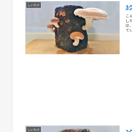
しいたけ
3
こ
し
は
て
しいたけ
2