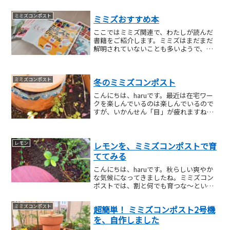
種したいので、花が咲き終わるまで楽し
もうと思います^^ さて、実は先日こっ
ミミズコンポスト
ミミズおすすめ本
そり３号機をつくり...
ここではミミズ関連で、わたしが読んだ
書籍をご紹介します。ミミズはまだまだ
解明されていないことも多いようで、必
ずしもミミズコンポストに役立つわけで
はないかと思いますが、ミミズの知識を
深めるのはとても面白いことです。ミミ
ミミズコンポスト
冬のミミズコンポスト
ズコンポストを始めるなら...
こんにちは、haruです。最近は在宅ワー
クを楽しんでいるのは楽しんでいるので
すが、いかんせん「目」が疲れますね。
でも、お昼休みにベランダに出て植物や
ミミズちゃんを見るだけで、カナリ癒さ
れます。（ただ、花粉が飛び始めたの
レモン
レモンを、ミミズコンポストで育
で、気軽に出られなくな...
ててみる
こんにちは、haruです。秋らしい爽やか
な気候になってきましたね。ミミズコン
ポストでは、割と何でも育つな～という
実感があり、だんだんと膨らんできた野
望がありまして・・・それは、 ミミズコ
ミミズコンポスト
超簡単！ ミミズコンポスト2号機
ンポストで「木」を育ててみたい！ とい
を、自作しました
うこと。。。先日...