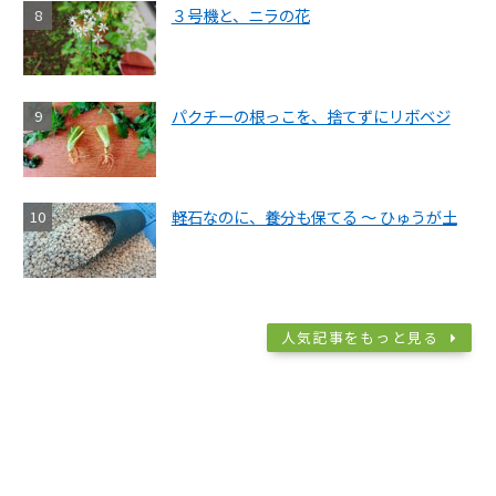
３号機と、ニラの花
パクチーの根っこを、捨てずにリボベジ
軽石なのに、養分も保てる ～ ひゅうが土
人気記事をもっと見る