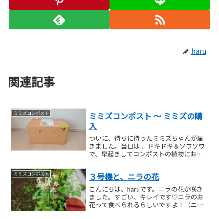
haru
関連記事
ミミズコンポスト
ミミズコンポスト ～ ミミズの購
入
ついに、待ちに待ったミミズちゃんが届
きました。当日は 、ドキドキ＆ソワソワ
で、早起きしてコンポストの植物にお水
をあげたり、いつも以上に洗濯や洗い物
に早く着手…（笑）※ ちなみに、 苦手な
ミミズコンポスト
３号機と、ニラの花
方に配慮して、本記事ではミミズの写真
はほとんど出てきま...
こんにちは、haruです。ニラの花が咲き
ました。すごい、キレイです♡ニラのお
花って食べられるらしいですよ！（ニラ
の味で美味しいらしい…）ただ、私は採