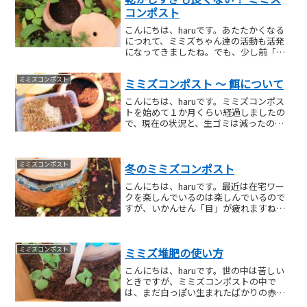
コンポスト
こんにちは、haruです。あたたかくなる
につれて、ミミズちゃん達の活動も活発
になってきましたね。でも、少し前「な
～んか最近ミミズちゃんを見かけないな
ぁ～」という時期がありました。今思う
ミミズコンポスト
ミミズコンポスト ～ 餌について
と・・・完全に乾きすぎ！だったのかも
しれません。▼ ちな...
こんにちは、haruです。ミミズコンポス
トを始めて１か月くらい経過しましたの
で、現在の状況と、生ゴミは減ったの
か？ ミミズにどんな餌をあげているか？
与えてはいけないものは？ など、お話し
したいと思います。 ※ ちなみに、 苦手な
ミミズコンポスト
冬のミミズコンポスト
方に配慮し...
こんにちは、haruです。最近は在宅ワー
クを楽しんでいるのは楽しんでいるので
すが、いかんせん「目」が疲れますね。
でも、お昼休みにベランダに出て植物や
ミミズちゃんを見るだけで、カナリ癒さ
れます。（ただ、花粉が飛び始めたの
ミミズコンポスト
ミミズ堆肥の使い方
で、気軽に出られなくな...
こんにちは、haruです。世の中は苦しい
ときですが、ミミズコンポストの中で
は、まだ白っぽい生まれたばかりの赤ち
ゃんミミズを見つけたり、嬉しいことも