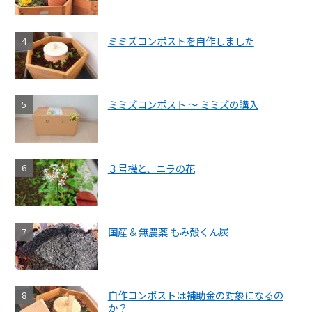
ミミズコンポストを自作しました
ミミズコンポスト ～ ミミズの購入
３号機と、ニラの花
国産 & 無農薬 もみ殻くん炭
自作コンポストは補助金の対象になるの
か？