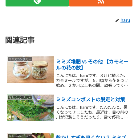
haru
関連記事
ミミズコンポスト
ミミズ堆肥 vs その他 【カモミー
ルの花の数】
こんにちは、haruです。３月に植えた、
カモミールですが、５月頃から花をつけ
始め、２か月以上もの間、頑張ってくれ
ましたが、（私が強風やら豪雨やらでア
ブラムシ取りをサボったためか、さすが
ミミズコンポスト
ミミズコンポストの脱走と対策
に株自体が疲れてしまったためか）お花
もすっかり小さくなっ...
こんにちは、haruです。だんだんと、暑
くなってきましたね。最近は、目の前の
川が氾濫しそうだったり、雷で停電して
しまって、在宅ワークがほぼほぼ出来な
い日があったり、ミミズちゃんのフタの
カビ予防に柿渋を塗ろうと思っていたと
ミミズコンポスト
乾かしすぎも良くない？ ミミズ
ころに、大雨でカビカ...