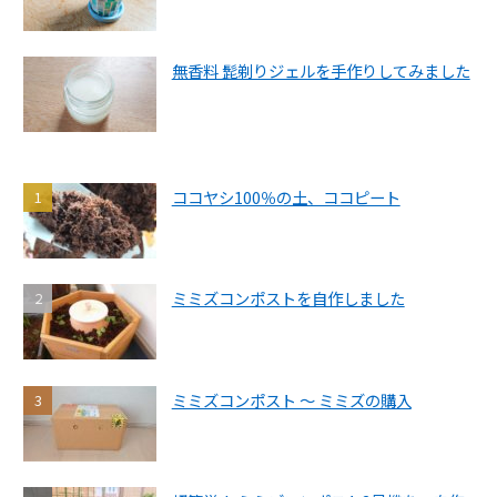
無香料 髭剃りジェルを手作りしてみました
ココヤシ100％の土、ココピート
ミミズコンポストを自作しました
ミミズコンポスト ～ ミミズの購入