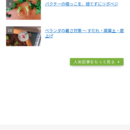
パクチーの根っこを、捨てずにリボベジ
ベランダの暑さ対策 ～ すだれ・腐葉土・底
上げ
人気記事をもっと見る