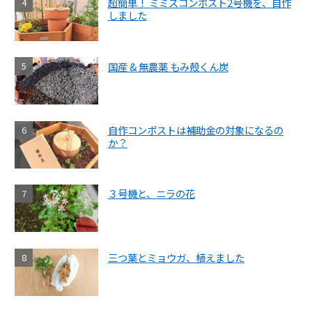
超簡単！ ミミズコンポスト2号機を、自作
しました
国産 & 無農薬 もみ殻くん炭
自作コンポストは補助金の対象になるの
か？
３号機と、ニラの花
三つ葉とミョウガ、植えました