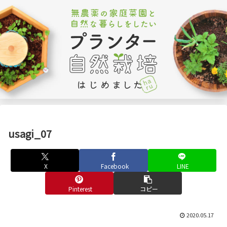
usagi_07
X
Facebook
LINE
Pinterest
コピー
2020.05.17