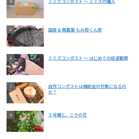
ミミズコンポスト ～ ミミズの購入
国産 & 無農薬 もみ殻くん炭
ミミズコンポスト ～ はじめての経過観察
自作コンポストは補助金の対象になるの
か？
３号機と、ニラの花