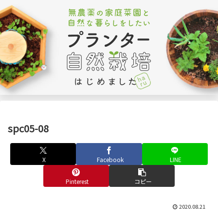
spc05-08
X
Facebook
LINE
Pinterest
コピー
2020.08.21