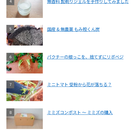
無香料 髭剃りジェルを手作りしてみました
国産 & 無農薬 もみ殻くん炭
パクチーの根っこを、捨てずにリボベジ
ミニトマト 受粉から花が落ちる？
ミミズコンポスト ～ ミミズの購入