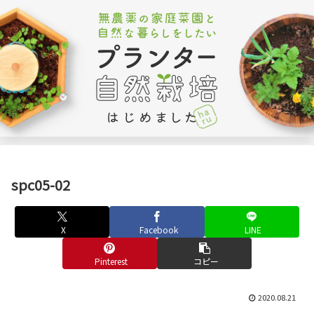
spc05-02
X
Facebook
LINE
Pinterest
コピー
2020.08.21