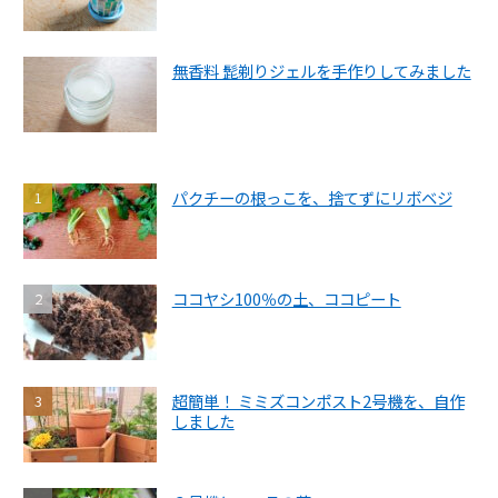
無香料 髭剃りジェルを手作りしてみました
パクチーの根っこを、捨てずにリボベジ
ココヤシ100％の土、ココピート
超簡単！ ミミズコンポスト2号機を、自作
しました