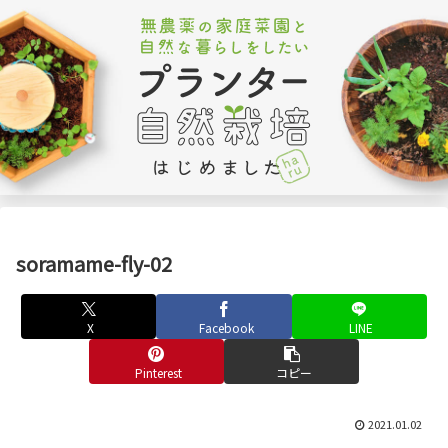
soramame-fly-02
X
Facebook
LINE
Pinterest
コピー
2021.01.02