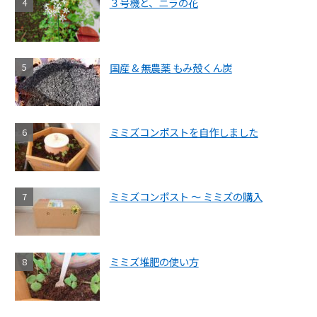
３号機と、ニラの花
国産 & 無農薬 もみ殻くん炭
ミミズコンポストを自作しました
ミミズコンポスト ～ ミミズの購入
ミミズ堆肥の使い方