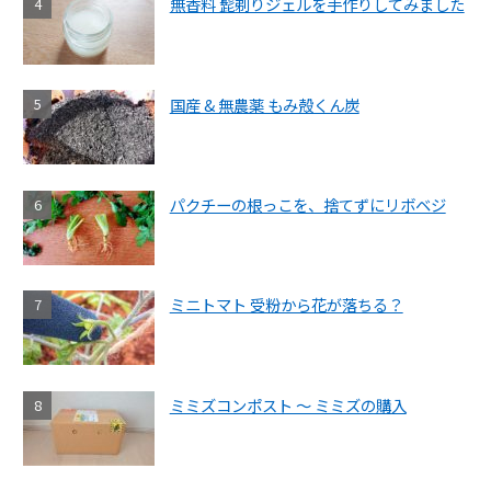
無香料 髭剃りジェルを手作りしてみました
国産 & 無農薬 もみ殻くん炭
パクチーの根っこを、捨てずにリボベジ
ミニトマト 受粉から花が落ちる？
ミミズコンポスト ～ ミミズの購入