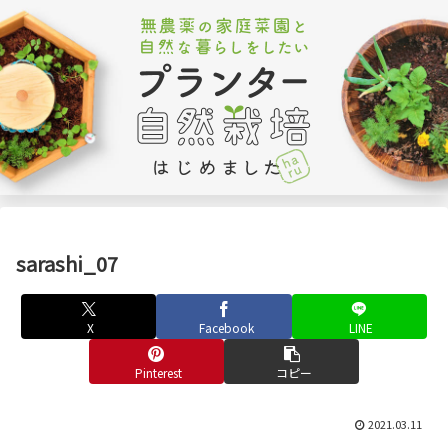
sarashi_07
X
Facebook
LINE
Pinterest
コピー
2021.03.11