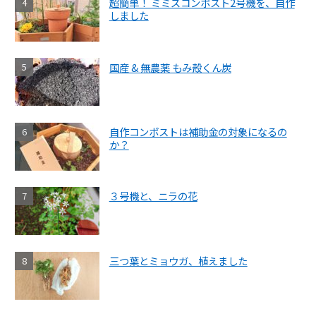
超簡単！ ミミズコンポスト2号機を、自作
しました
国産 & 無農薬 もみ殻くん炭
自作コンポストは補助金の対象になるの
か？
３号機と、ニラの花
三つ葉とミョウガ、植えました