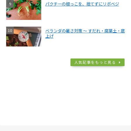
パクチーの根っこを、捨てずにリボベジ
ベランダの暑さ対策 ～ すだれ・腐葉土・底
上げ
人気記事をもっと見る