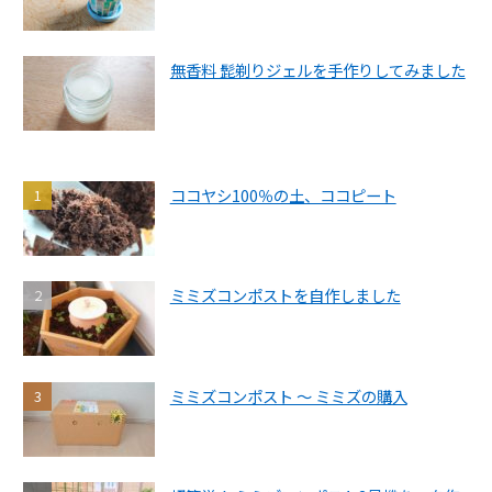
無香料 髭剃りジェルを手作りしてみました
ココヤシ100％の土、ココピート
ミミズコンポストを自作しました
ミミズコンポスト ～ ミミズの購入