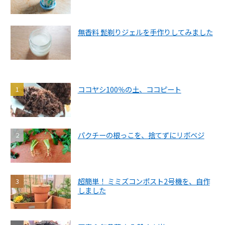
無香料 髭剃りジェルを手作りしてみました
ココヤシ100％の土、ココピート
パクチーの根っこを、捨てずにリボベジ
超簡単！ ミミズコンポスト2号機を、自作
しました