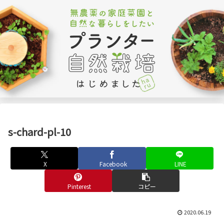
s-chard-pl-10
X
Facebook
LINE
Pinterest
コピー
2020.06.19