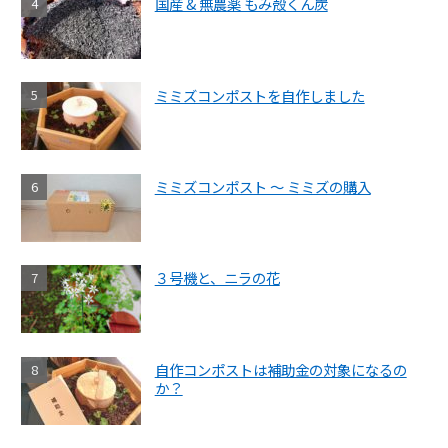
国産 & 無農薬 もみ殻くん炭
ミミズコンポストを自作しました
ミミズコンポスト ～ ミミズの購入
３号機と、ニラの花
自作コンポストは補助金の対象になるの
か？