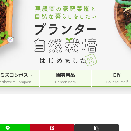
ミミズコンポスト
園芸用品
DIY
arthworm Compost
Garden Item
Do It Yourself