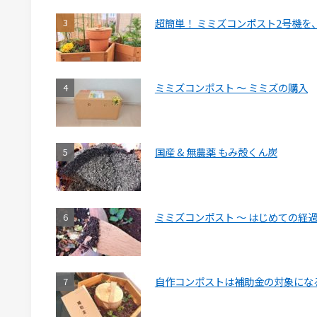
超簡単！ ミミズコンポスト2号機を
ミミズコンポスト ～ ミミズの購入
国産 & 無農薬 もみ殻くん炭
ミミズコンポスト ～ はじめての経
自作コンポストは補助金の対象にな