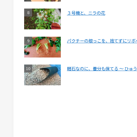
３号機と、ニラの花
パクチーの根っこを、捨てずにリボ
軽石なのに、養分も保てる ～ ひゅ