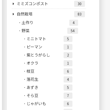
ミミズコンポスト
30
自然栽培
83
土作り
4
野菜
54
ミニトマト
5
ピーマン
1
紫とうがらし
2
オクラ
1
枝豆
6
落花生
4
あずき
5
そら豆
7
じゃがいも
6