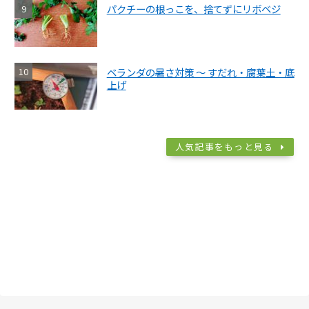
パクチーの根っこを、捨てずにリボベジ
ベランダの暑さ対策 ～ すだれ・腐葉土・底
上げ
人気記事をもっと見る