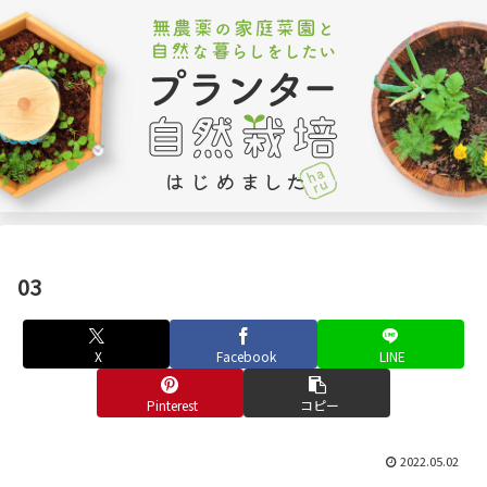
03
X
Facebook
LINE
Pinterest
コピー
2022.05.02