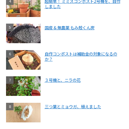
超簡単！ ミミズコンポスト2号機を、自作
しました
国産 & 無農薬 もみ殻くん炭
自作コンポストは補助金の対象になるの
か？
３号機と、ニラの花
三つ葉とミョウガ、植えました