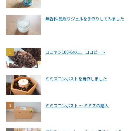
無香料 髭剃りジェルを手作りしてみました
ココヤシ100％の土、ココピート
ミミズコンポストを自作しました
ミミズコンポスト ～ ミミズの購入