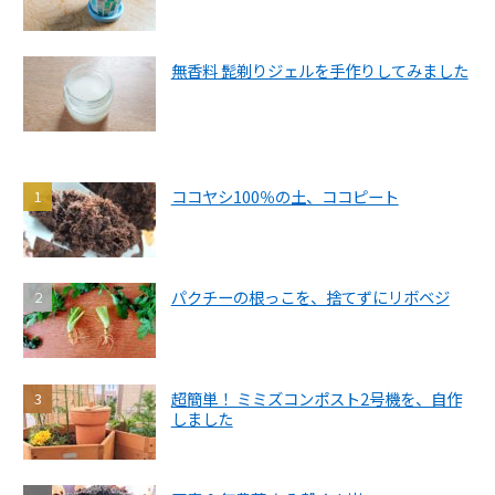
無香料 髭剃りジェルを手作りしてみました
ココヤシ100％の土、ココピート
パクチーの根っこを、捨てずにリボベジ
超簡単！ ミミズコンポスト2号機を、自作
しました