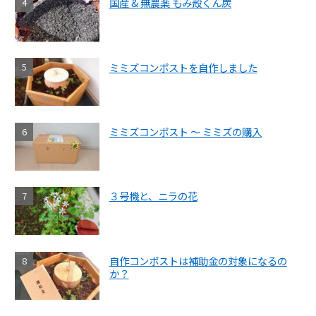
国産 & 無農薬 もみ殻くん炭
ミミズコンポストを自作しました
ミミズコンポスト ～ ミミズの購入
３号機と、ニラの花
自作コンポストは補助金の対象になるの
か？