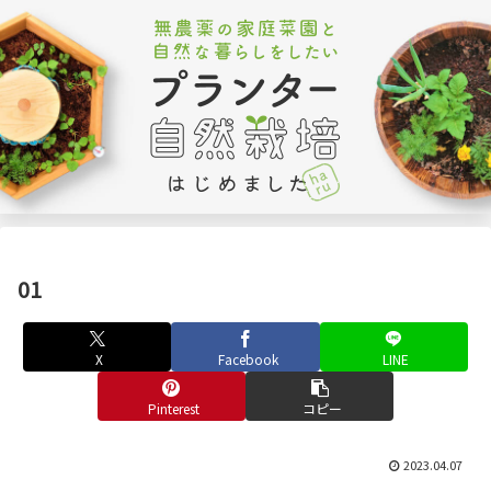
01
X
Facebook
LINE
Pinterest
コピー
2023.04.07