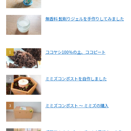
無香料 髭剃りジェルを手作りしてみました
ココヤシ100％の土、ココピート
ミミズコンポストを自作しました
ミミズコンポスト ～ ミミズの購入