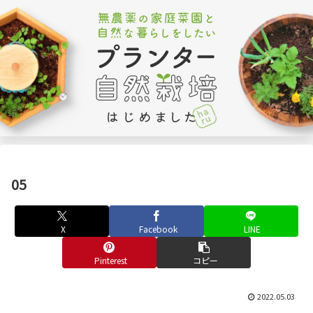
05
X
Facebook
LINE
Pinterest
コピー
2022.05.03