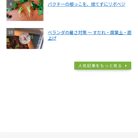
パクチーの根っこを、捨てずにリボベジ
ベランダの暑さ対策 ～ すだれ・腐葉土・底
上げ
人気記事をもっと見る