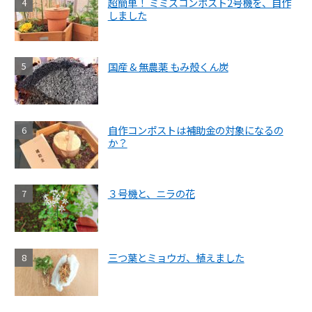
超簡単！ ミミズコンポスト2号機を、自作
しました
国産 & 無農薬 もみ殻くん炭
自作コンポストは補助金の対象になるの
か？
３号機と、ニラの花
三つ葉とミョウガ、植えました