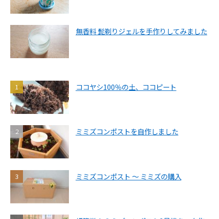
無香料 髭剃りジェルを手作りしてみました
ココヤシ100％の土、ココピート
ミミズコンポストを自作しました
ミミズコンポスト ～ ミミズの購入