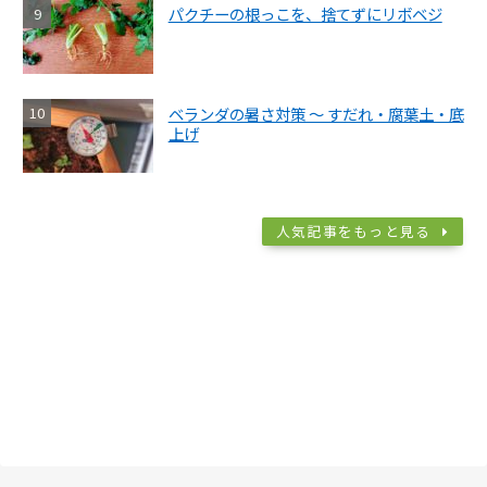
パクチーの根っこを、捨てずにリボベジ
ベランダの暑さ対策 ～ すだれ・腐葉土・底
上げ
人気記事をもっと見る