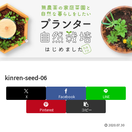
kinren-seed-06
X
Facebook
LINE
Pinterest
コピー
2020.07.30