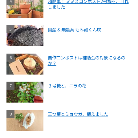
超簡単！ ミミズコンポスト2号機を、自作
しました
国産 & 無農薬 もみ殻くん炭
自作コンポストは補助金の対象になるの
か？
３号機と、ニラの花
三つ葉とミョウガ、植えました