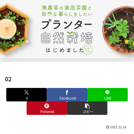
02
X
Facebook
LINE
Pinterest
コピー
2022.12.16