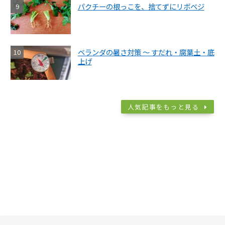
パクチーの根っこを、捨てずにリボベジ
ベランダの暑さ対策 ～ すだれ・腐葉土・底
上げ
人気記事をもっと見る