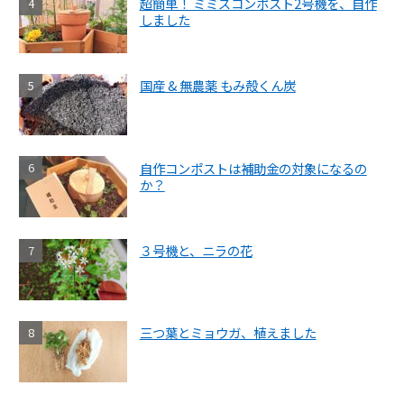
超簡単！ ミミズコンポスト2号機を、自作
しました
国産 & 無農薬 もみ殻くん炭
自作コンポストは補助金の対象になるの
か？
３号機と、ニラの花
三つ葉とミョウガ、植えました