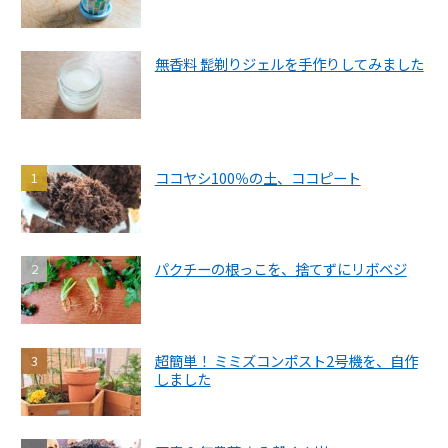
無香料 髭剃りジェルを手作りしてみました
ココヤシ100％の土、ココピート
パクチーの根っこを、捨てずにリボベジ
超簡単！ ミミズコンポスト2号機を、自作
しました