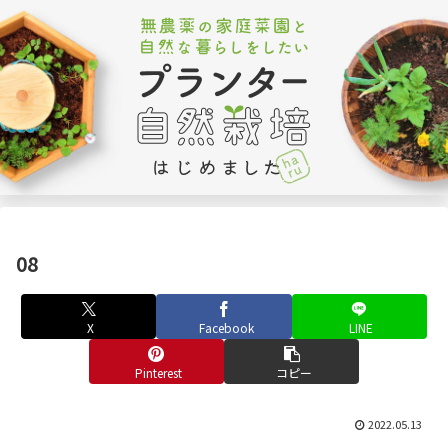
08
X
Facebook
LINE
Pinterest
コピー
2022.05.13