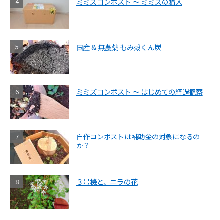
ミミズコンポスト ～ ミミズの購入
国産 & 無農薬 もみ殻くん炭
ミミズコンポスト ～ はじめての経過観察
自作コンポストは補助金の対象になるの
か？
３号機と、ニラの花