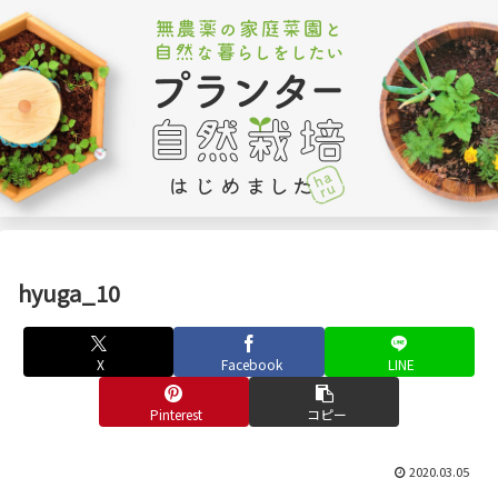
hyuga_10
X
Facebook
LINE
Pinterest
コピー
2020.03.05