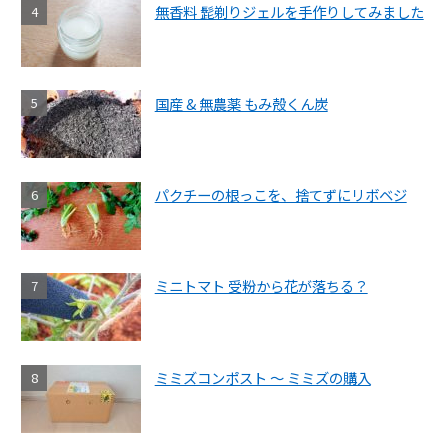
無香料 髭剃りジェルを手作りしてみました
国産 & 無農薬 もみ殻くん炭
パクチーの根っこを、捨てずにリボベジ
ミニトマト 受粉から花が落ちる？
ミミズコンポスト ～ ミミズの購入