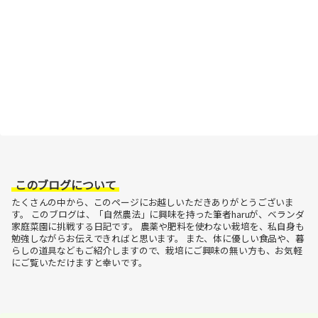
このブログについて
たくさんの中から、このページにお越しいただきありがとうございま
す。
このブログは、「自然農法」に興味を持った筆者haruが、ベランダ
家庭菜園に挑戦する日記です。
農薬や肥料を使わない栽培を、私自身も
勉強しながらお伝えできればと思います。
また、体に優しい食品や、暮
らしの道具などもご紹介しますので、栽培にご興味の無い方も、お気軽
にご覧いただけますと幸いです。