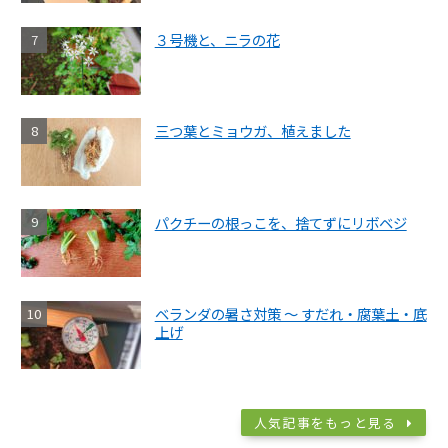
３号機と、ニラの花
三つ葉とミョウガ、植えました
パクチーの根っこを、捨てずにリボベジ
ベランダの暑さ対策 ～ すだれ・腐葉土・底
上げ
人気記事をもっと見る