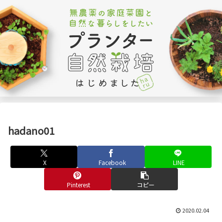
hadano01
X
Facebook
LINE
Pinterest
コピー
2020.02.04