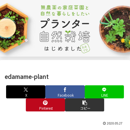
edamame-plant
X
Facebook
LINE
Pinterest
コピー
2020.05.27