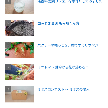
無香料 髭剃りジェルを手作りしてみました
国産 & 無農薬 もみ殻くん炭
パクチーの根っこを、捨てずにリボベジ
ミニトマト 受粉から花が落ちる？
ミミズコンポスト ～ ミミズの購入