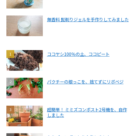
無香料 髭剃りジェルを手作りしてみました
ココヤシ100％の土、ココピート
パクチーの根っこを、捨てずにリボベジ
超簡単！ ミミズコンポスト2号機を、自作
しました