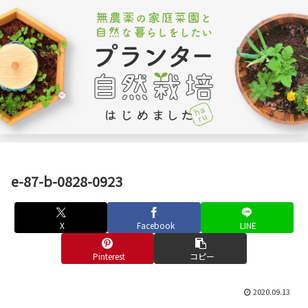
e-87-b-0828-0923
X
Facebook
LINE
Pinterest
コピー
2020.09.13