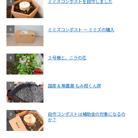
ミミズコンポストを自作しました
ミミズコンポスト ～ ミミズの購入
３号機と、ニラの花
国産 & 無農薬 もみ殻くん炭
自作コンポストは補助金の対象になるの
か？