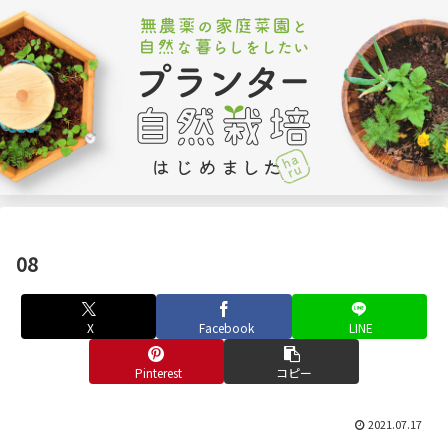
08
X
Facebook
LINE
Pinterest
コピー
2021.07.17