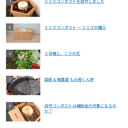
ミミズコンポストを自作しました
ミミズコンポスト ～ ミミズの購入
３号機と、ニラの花
国産 & 無農薬 もみ殻くん炭
自作コンポストは補助金の対象になるの
か？