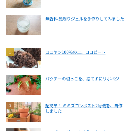
無香料 髭剃りジェルを手作りしてみました
ココヤシ100％の土、ココピート
パクチーの根っこを、捨てずにリボベジ
超簡単！ ミミズコンポスト2号機を、自作
しました