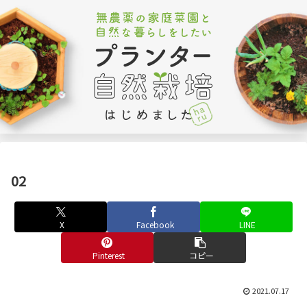
02
X
Facebook
LINE
Pinterest
コピー
2021.07.17