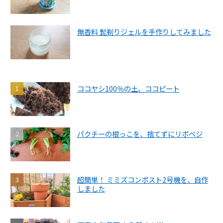
無香料 髭剃りジェルを手作りしてみました
ココヤシ100％の土、ココピート
パクチーの根っこを、捨てずにリボベジ
超簡単！ ミミズコンポスト2号機を、自作
しました