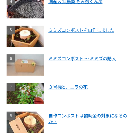
国産 & 無農薬 もみ殻くん炭
ミミズコンポストを自作しました
ミミズコンポスト ～ ミミズの購入
３号機と、ニラの花
自作コンポストは補助金の対象になるの
か？