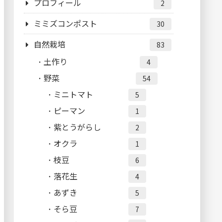
プロフィール
2
ミミズコンポスト
30
自然栽培
83
土作り
4
野菜
54
ミニトマト
5
ピーマン
1
紫とうがらし
2
オクラ
1
枝豆
6
落花生
4
あずき
5
そら豆
7