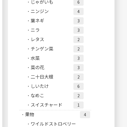
じゃがいも
6
ニンジン
4
葉ネギ
3
ニラ
3
レタス
2
チンゲン菜
2
水菜
3
菜の花
3
二十日大根
2
しいたけ
6
なめこ
2
スイスチャード
1
果物
4
ワイルドストロベリー