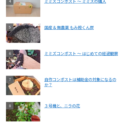
ミミズコンポスト ～ ミミズの購入
国産 & 無農薬 もみ殻くん炭
ミミズコンポスト ～ はじめての経過観察
自作コンポストは補助金の対象になるの
か？
３号機と、ニラの花