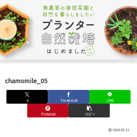
chamomile_05
X
Facebook
LINE
Pinterest
コピー
2020.03.11