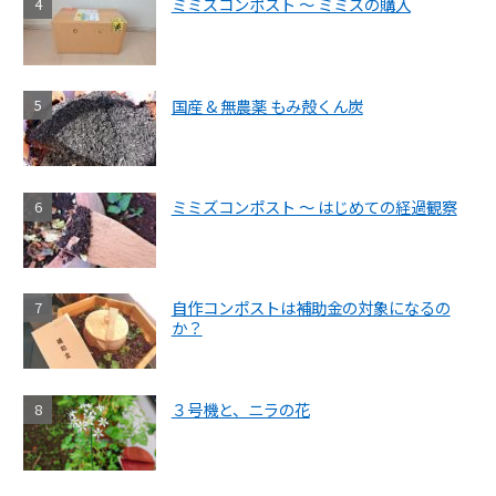
ミミズコンポスト ～ ミミズの購入
国産 & 無農薬 もみ殻くん炭
ミミズコンポスト ～ はじめての経過観察
自作コンポストは補助金の対象になるの
か？
３号機と、ニラの花