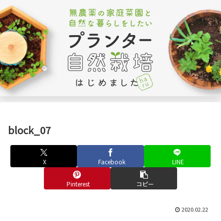
block_07
X
Facebook
LINE
Pinterest
コピー
2020.02.22