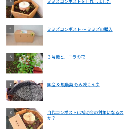
ミミズコンポストを自作しました
ミミズコンポスト ～ ミミズの購入
３号機と、ニラの花
国産 & 無農薬 もみ殻くん炭
自作コンポストは補助金の対象になるの
か？