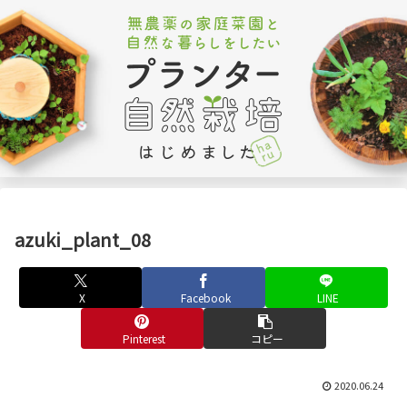
azuki_plant_08
X
Facebook
LINE
Pinterest
コピー
2020.06.24