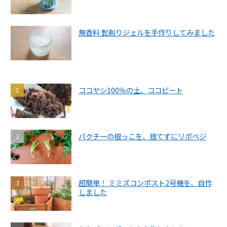
無香料 髭剃りジェルを手作りしてみました
ココヤシ100％の土、ココピート
パクチーの根っこを、捨てずにリボベジ
超簡単！ ミミズコンポスト2号機を、自作
しました