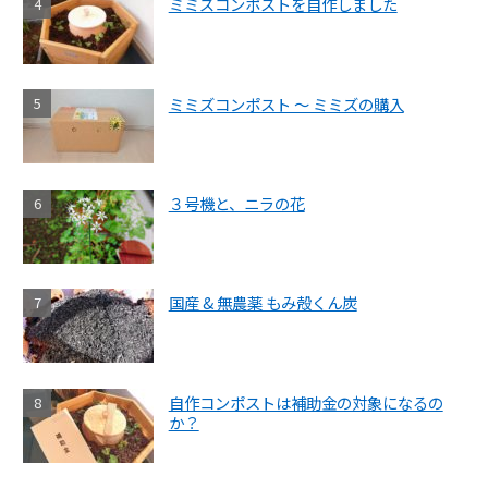
ミミズコンポストを自作しました
ミミズコンポスト ～ ミミズの購入
３号機と、ニラの花
国産 & 無農薬 もみ殻くん炭
自作コンポストは補助金の対象になるの
か？