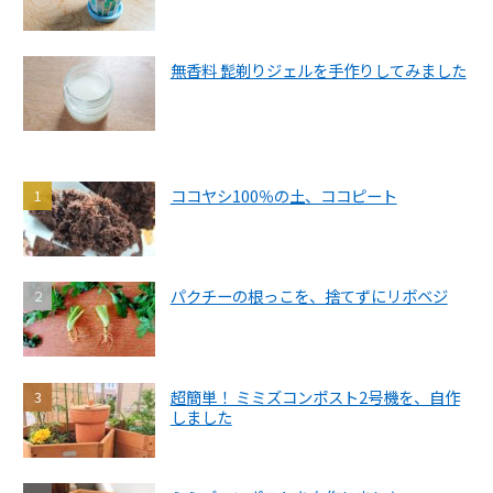
無香料 髭剃りジェルを手作りしてみました
ココヤシ100％の土、ココピート
パクチーの根っこを、捨てずにリボベジ
超簡単！ ミミズコンポスト2号機を、自作
しました