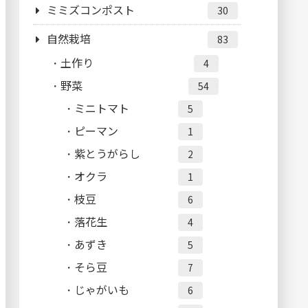
ミミズコンポスト
30
自然栽培
83
土作り
4
野菜
54
ミニトマト
5
ピーマン
1
紫とうがらし
2
オクラ
1
枝豆
6
落花生
4
あずき
5
そら豆
7
じゃがいも
6