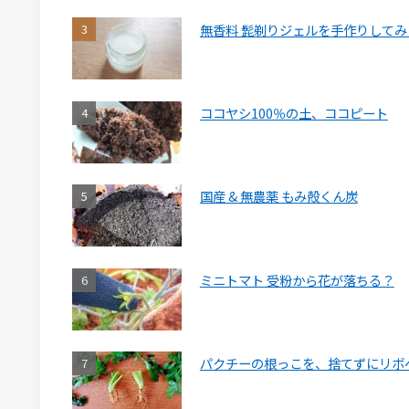
無香料 髭剃りジェルを手作りしてみ
ココヤシ100％の土、ココピート
国産 & 無農薬 もみ殻くん炭
ミニトマト 受粉から花が落ちる？
パクチーの根っこを、捨てずにリボ