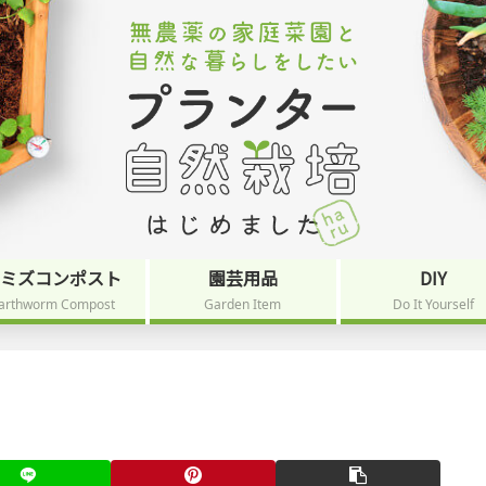
ミミズコンポスト
園芸用品
DIY
arthworm Compost
Garden Item
Do It Yourself