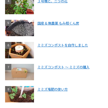
３号機と、ニラの花
国産 & 無農薬 もみ殻くん炭
ミミズコンポストを自作しました
ミミズコンポスト ～ ミミズの購入
ミミズ堆肥の使い方