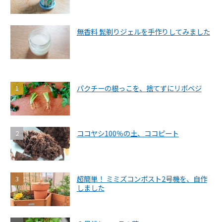
無香料 髭剃りジェルを手作りしてみました
パクチーの根っこを、捨てずにリボベジ
ココヤシ100％の土、ココピート
超簡単！ ミミズコンポスト2号機を、自作
しました