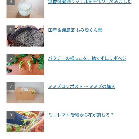
無香料 髭剃りジェルを手作りしてみました
国産 & 無農薬 もみ殻くん炭
パクチーの根っこを、捨てずにリボベジ
ミミズコンポスト ～ ミミズの購入
ミニトマト 受粉から花が落ちる？