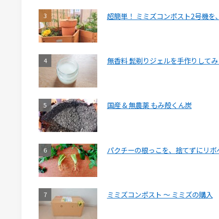
超簡単！ ミミズコンポスト2号機を
無香料 髭剃りジェルを手作りしてみ
国産 & 無農薬 もみ殻くん炭
パクチーの根っこを、捨てずにリボ
ミミズコンポスト ～ ミミズの購入