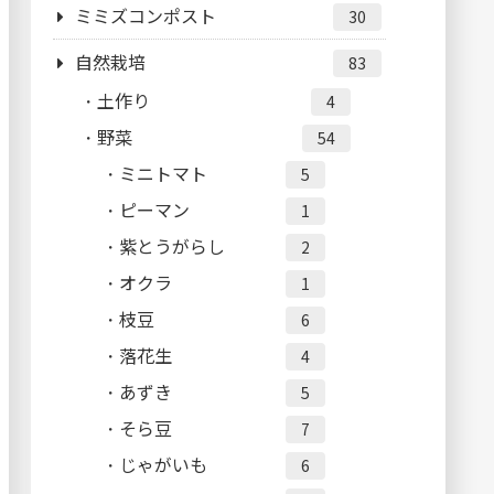
ミミズコンポスト
30
自然栽培
83
土作り
4
野菜
54
ミニトマト
5
ピーマン
1
紫とうがらし
2
オクラ
1
枝豆
6
落花生
4
あずき
5
そら豆
7
じゃがいも
6