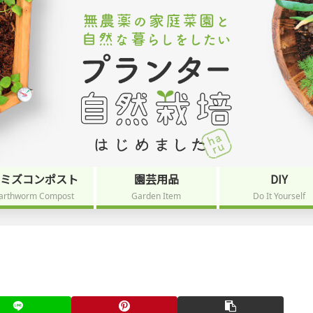
ミミズコンポスト
園芸用品
DIY
arthworm Compost
Garden Item
Do It Yourself