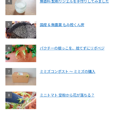
無香料 髭剃りジェルを手作りしてみました
国産 & 無農薬 もみ殻くん炭
パクチーの根っこを、捨てずにリボベジ
ミミズコンポスト ～ ミミズの購入
ミニトマト 受粉から花が落ちる？